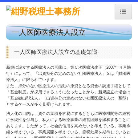
一人医師医療法人設立
トップページ
事務所紹介
一人医師医療法人設立の基礎知識
経営理念
新規に設立する医療法人の形態は、第５次医療法改正（2007年４月施
行）によって、「出資持分の定めのない社団医療法人」又は「財団医
交通案内
療法人」に限られています。
また、持分のない医療法人の活動の原資となる資金の調達手段として
業務案内
「基金制度」が採用できるようになったことから、新規設立の場合は
「基金拠出型法人」（出資持分の定めのない社団医療法人の一類型）
とするケースが多く見受けられます。
採用情報
法人化の目的は、資金の集積を容易にするとともに医療機関等の経営
に永続性を付与し、私人による医療事業の経営困難を緩和することに
セミナー案内
あります。したがって、社会的信用を高めたいと考えている、事業承
継を考えている、事業展開を考えている、節税効果を期待していると
料金について