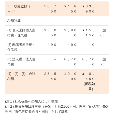
Ⅲ 収支差額（Ⅰ
５８，７
２４，８
▲３３，
－Ⅱ）
５０
５０
９００
税額計算
(1) 個人医師個人所
２５，０
９，９０
▲１５，
（注
得税・住民税
５０
０
１５０
６）
(2) 配偶者所得税・
４９０
４９０
０
住民税
(3) 法人税・法人住
－
８，７０
８，７０
（注
民税
０
０
７）
(1)＋(2)＋(3) 合計
２５，５
１９，０
▲ ６，
税額
４０
９０
４５０
（節税効
果）
(注１) 社会保険への加入により増加
(注２) 役員報酬は理事長（医師）月額2,500千円、理事（配偶者）450
千円（青色専従者給与と同額）として計算