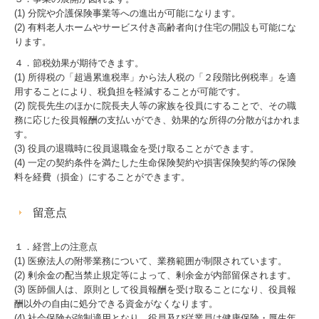
マイナンバー制度への対応
(1) 分院や介護保険事業等への進出が可能になります。
(2) 有料老人ホームやサービス付き高齢者向け住宅の開設も可能にな
経営者の四季
ります。
４．節税効果が期待できます。
(1) 所得税の「超過累進税率」から法人税の「２段階比例税率」を適
用することにより、税負担を軽減することが可能です。
(2) 院長先生のほかに院長夫人等の家族を役員にすることで、その職
務に応じた役員報酬の支払いができ、効果的な所得の分散がはかれま
す。
(3) 役員の退職時に役員退職金を受け取ることができます。
(4) 一定の契約条件を満たした生命保険契約や損害保険契約等の保険
料を経費（損金）にすることができます。
留意点
１．経営上の注意点
(1) 医療法人の附帯業務について、業務範囲が制限されています。
(2) 剰余金の配当禁止規定等によって、剰余金が内部留保されます。
(3) 医師個人は、原則として役員報酬を受け取ることになり、役員報
酬以外の自由に処分できる資金がなくなります。
(4) 社会保険が強制適用となり、役員及び従業員は健康保険・厚生年