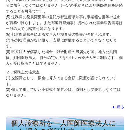
金に加入しなくてはなりません（一定の手続きにより医師国保を継続
することも可能です）。
(5) 法務局に役員変更等の登記や都道府県知事に事業報告書等の提出
が義務づけられます。また都道府県知事に提出された事業報告書等は
一般の人でも閲覧可能になります。
(6) 都道府県知事による立ち入り検査等の指導が強化されます。
(7) 特別な理由がない限り、安易に解散することができなくなりま
す。
(8) 医療法人が解散した場合、残余財産の帰属先が国、地方公共団
体、財団医療法人、持分の定めのない社団医療法人等に制限され、個
人が受け取ることはできません。
２．税務上の注意点
(1) 交際費として、損金に算入できる金額に限度が設けられていま
す。
(2) 個人で掛けていた小規模企業共済は、原則として脱退しなくては
なりません。
▲ 戻る
個人診療所を一人医師医療法人に