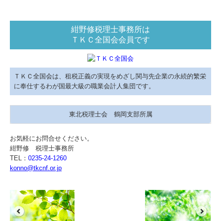
紺野修税理士事務所は
ＴＫＣ全国会会員です
ＴＫＣ全国会は、租税正義の実現をめざし関与先企業の永続的繁栄
に奉仕するわが国最大級の職業会計人集団です。
東北税理士会 鶴岡支部所属
お気軽にお問合せください。
紺野修 税理士事務所
TEL：
0235-24-1260
konno@tkcnf.or.jp