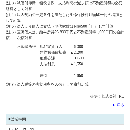
(注３) 減価償却費・租税公課・支払利息の減少額は不動産所得の必要
経費として計算
(注４) 法人契約の一定条件を満たした生命保険料月額50千円の増加と
して計算
(注５) 法人より個人に支払う地代家賃は月額500千円として計算
(注６) 医師個人は、給与所得26,800千円と不動産所得1,650千円の合計
額にて税額計算
不動産所得 地代家賃収入 6,000
建物減価償却費 ▲2,200
租税公課 ▲600
支払利息 ▲1,550
――――――――――――――――――
差引 1,650
(注７) 法人税等の実効税率を35％として税額計算
提供：株式会社TKC
▲ 戻る
■営業時間
8：30～17：00