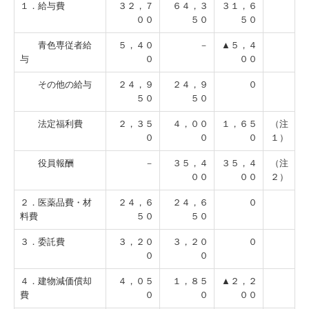
１．給与費
３２，７
６４，３
３１，６
００
５０
５０
青色専従者給
５，４０
－
▲５，４
与
０
００
その他の給与
２４，９
２４，９
０
５０
５０
法定福利費
２，３５
４，００
１，６５
（注
０
０
０
１）
役員報酬
－
３５，４
３５，４
（注
００
００
２）
２．医薬品費・材
２４，６
２４，６
０
料費
５０
５０
３．委託費
３，２０
３，２０
０
０
０
４．建物減価償却
４，０５
１，８５
▲２，２
費
０
０
００