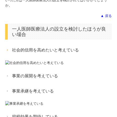
いった方は一人医師医療法人の設立を検討されてはいかがでしょう
か。
リンク集
▲ 戻る
お問合せ
一人医師医療法人の設立を検討したほうが良
い場合
FX4クラウド
病院・診療所の皆様へ
社会的信用を高めたいと考えている
補助金・助成金・融資情報
経営者お役立ち情報
事業の展開を考えている
経営者オススメ情報
事業承継を考えている
Q&A経営相談
税務カレンダー
節税効果を期待している