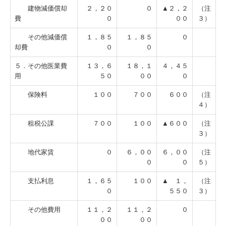
建物減価償却
２，２０
０
▲２，２
（注
費
０
００
３）
その他減価償
１，８５
１，８５
０
却費
０
０
５．その他医業費
１３，６
１８，１
４，４５
用
５０
００
０
保険料
１００
７００
６００
（注
４）
租税公課
７００
１００
▲６００
（注
３）
地代家賃
０
６，００
６，００
（注
０
０
５）
支払利息
１，６５
１００
▲ １，
（注
０
５５０
３）
その他費用
１１，２
１１，２
０
００
００