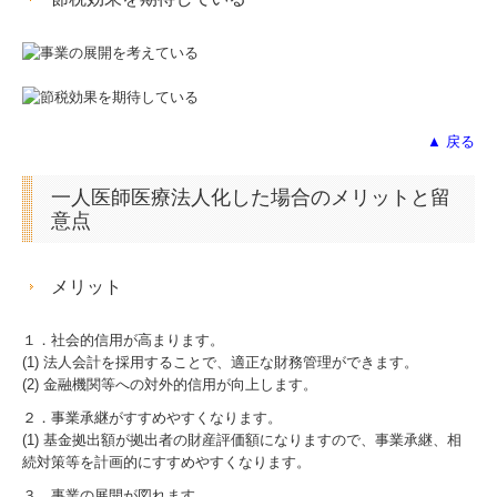
税務Q&A
セミナー報告
個人情報保護方針
▲ 戻る
社長メニューASP版
一人医師医療法人化した場合のメリットと留
意点
TKCシステムQ&A
メリット
経営改善オンデマンド講座
１．社会的信用が高まります。
デジタル化・AI導入補助金
(1) 法人会計を採用することで、適正な財務管理ができます。
(2) 金融機関等への対外的信用が向上します。
TKC経営指標（速報版）
２．事業承継がすすめやすくなります。
(1) 基金拠出額が拠出者の財産評価額になりますので、事業承継、相
円滑な事業承継を支援
続対策等を計画的にすすめやすくなります。
３．事業の展開が図れます。