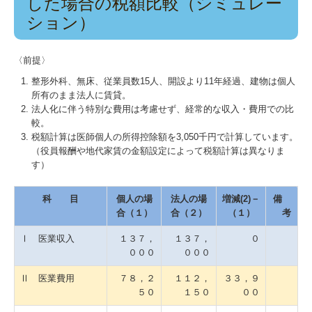
した場合の税額比較（シミュレー
ション）
〈前提〉
整形外科、無床、従業員数15人、開設より11年経過、建物は個人
所有のまま法人に賃貸。
法人化に伴う特別な費用は考慮せず、経常的な収入・費用での比
較。
税額計算は医師個人の所得控除額を3,050千円で計算しています。
（役員報酬や地代家賃の金額設定によって税額計算は異なりま
す）
科 目
個人の場
法人の場
増減(2)－
備
合（１）
合（２）
（１）
考
Ⅰ 医業収入
１３７，
１３７，
０
０００
０００
Ⅱ 医業費用
７８，２
１１２，
３３，９
５０
１５０
００