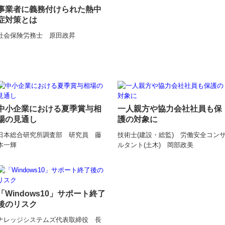
事業者に義務付けられた熱中
症対策とは
社会保険労務士 原田政昇
中小企業における夏季賞与相
一人親方や協力会社社員も保
場の見通し
護の対象に
日本総合研究所調査部 研究員 藤
技術士(建設・総監) 労働安全コン
本一輝
ルタント(土木) 岡部政美
「Windows10」サポート終了
後のリスク
ナレッジシステムズ代表取締役 長