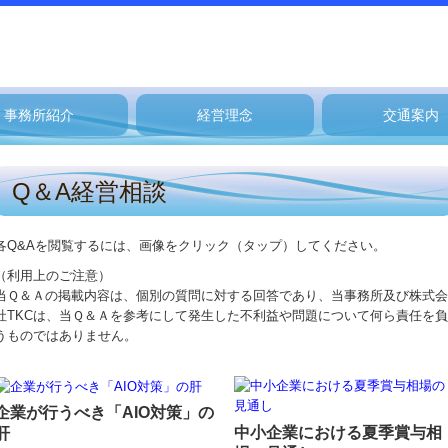
事務所紹介
経営理念
交通案内
Q＆A経営相談
各Q&Aを閲覧するには、画像をクリック（タップ）してください。
（利用上のご注意）
当Ｑ＆Ａの掲載内容は、個別の質問に対する回答であり、当事務所及び株式会
社TKCは、当Ｑ＆Ａを参考にして発生した不利益や問題について何ら責任を負
うものではありません。
企業が行うべき「AIO対策」の
中小企業における夏季賞与相
肝