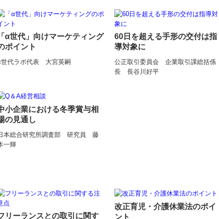
「α世代」向けマーケティング
60日を超える手形の交付は指
のポイント
導対象に
α世代ラボ代表 大宮英嗣
公正取引委員会 企業取引課総括係
長 長谷川好平
中小企業における冬季賞与相
場の見通し
日本総合研究所調査部 研究員 藤
本一輝
改正育児・介護休業法のポイ
フリーランスとの取引に関す
ント