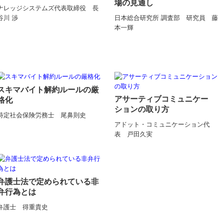
場の見通し
ナレッジシステムズ代表取締役 長
日本総合研究所 調査部 研究員 藤
谷川 渉
本一輝
スキマバイト解約ルールの厳
アサーティブコミュニケー
格化
ションの取り方
特定社会保険労務士 尾鼻則史
アドット・コミュニケーション代
表 戸田久実
弁護士法で定められている非
弁行為とは
弁護士 得重貴史