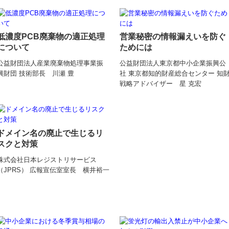
低濃度PCB廃棄物の適正処理
営業秘密の情報漏えいを防ぐ
について
ためには
公益財団法人産業廃棄物処理事業振
公益財団法人東京都中小企業振興公
興財団 技術部長 川瀬 豊
社 東京都知的財産総合センター 知
戦略アドバイザー 星 克宏
ドメイン名の廃止で生じるリ
スクと対策
株式会社日本レジストリサービス
（JPRS） 広報宣伝室室長 横井裕一