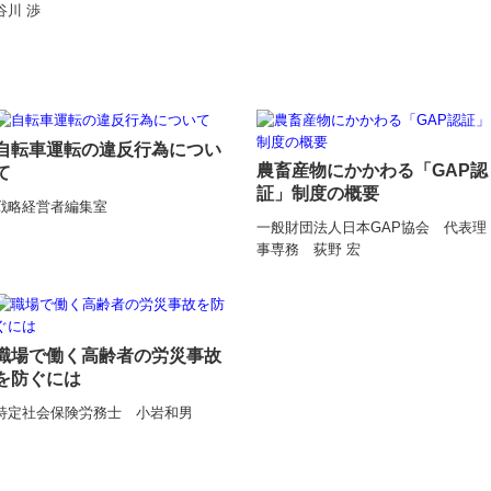
谷川 渉
自転車運転の違反行為につい
農畜産物にかかわる「GAP認
て
証」制度の概要
戦略経営者編集室
一般財団法人日本GAP協会 代表理
事専務 荻野 宏
職場で働く高齢者の労災事故
を防ぐには
特定社会保険労務士 小岩和男