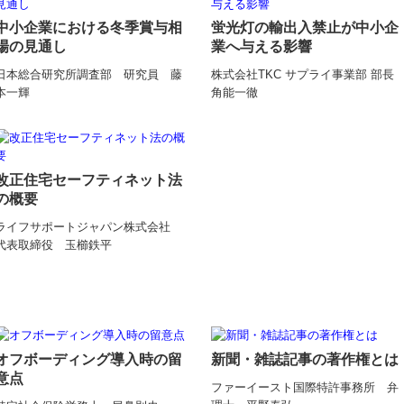
中小企業における冬季賞与相
蛍光灯の輸出入禁止が中小企
場の見通し
業へ与える影響
日本総合研究所調査部 研究員 藤
株式会社TKC サプライ事業部 部
本一輝
角能一徹
改正住宅セーフティネット法
の概要
ライフサポートジャパン株式会社
代表取締役 玉櫛鉄平
オフボーディング導入時の留
新聞・雑誌記事の著作権とは
意点
ファーイースト国際特許事務所 弁