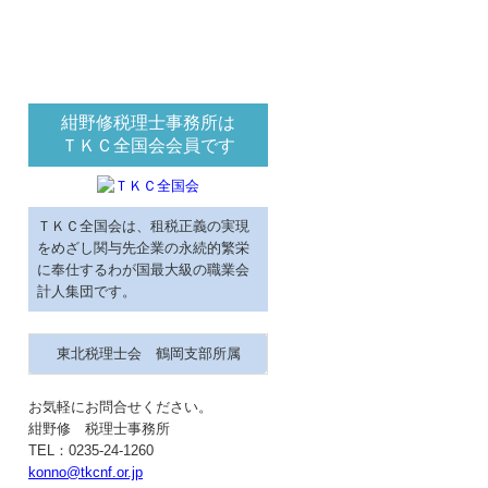
紺野修税理士事務所は
ＴＫＣ全国会会員です
ＴＫＣ全国会は、租税正義の実現
をめざし関与先企業の永続的繁栄
に奉仕するわが国最大級の職業会
計人集団です。
東北税理士会 鶴岡支部所属
お気軽にお問合せください。
紺野修 税理士事務所
TEL：0235-24-1260
konno@tkcnf.or.jp