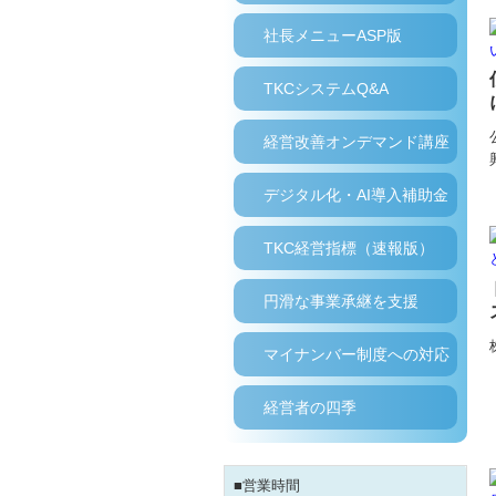
社長メニューASP版
TKCシステムQ&A
経営改善オンデマンド講座
デジタル化・AI導入補助金
TKC経営指標（速報版）
円滑な事業承継を支援
マイナンバー制度への対応
経営者の四季
■営業時間