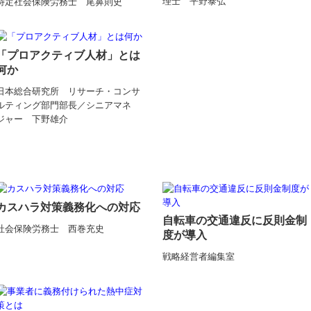
理士 平野泰弘
特定社会保険労務士 尾鼻則史
「プロアクティブ人材」とは
何か
日本総合研究所 リサーチ・コンサ
ルティング部門部長／シニアマネ
ジャー 下野雄介
カスハラ対策義務化への対応
自転車の交通違反に反則金制
社会保険労務士 西巻充史
度が導入
戦略経営者編集室