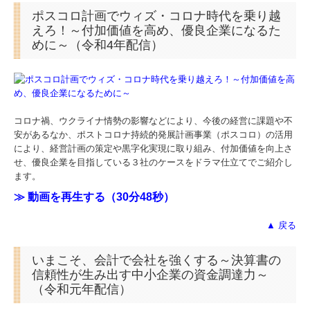
ポスコロ計画でウィズ・コロナ時代を乗り越
リンク集
えろ！～付加価値を高め、優良企業になるた
めに～（令和4年配信）
お問合せ
FX4クラウド
コロナ禍、ウクライナ情勢の影響などにより、今後の経営に課題や不
病院・診療所の皆様へ
安があるなか、ポストコロナ持続的発展計画事業（ポスコロ）の活用
により、経営計画の策定や黒字化実現に取り組み、付加価値を向上さ
補助金・助成金・融資情報
せ、優良企業を目指している３社のケースをドラマ仕立てでご紹介し
ます。
経営者お役立ち情報
≫ 動画を再生する（30分48秒）
▲ 戻る
経営者オススメ情報
いまこそ、会計で会社を強くする～決算書の
Q&A経営相談
信頼性が生み出す中小企業の資金調達力～
（令和元年配信）
税務カレンダー