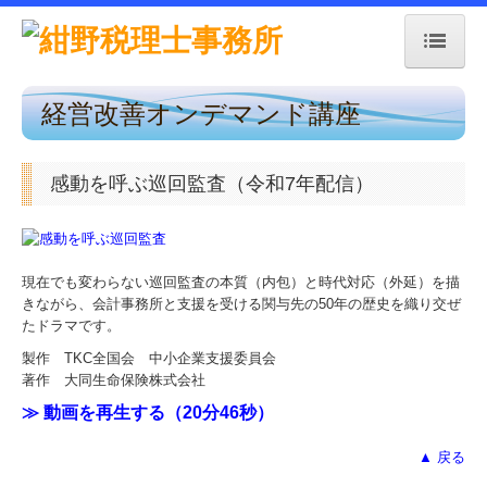
経営改善オンデマンド講座
トップページ
事務所紹介
感動を呼ぶ巡回監査（令和7年配信）
経営理念
交通案内
現在でも変わらない巡回監査の本質（内包）と時代対応（外延）を描
きながら、会計事務所と支援を受ける関与先の50年の歴史を織り交ぜ
業務案内
たドラマです。
製作 TKC全国会 中小企業支援委員会
採用情報
著作 大同生命保険株式会社
≫ 動画を再生する（20分46秒）
セミナー案内
▲ 戻る
料金について