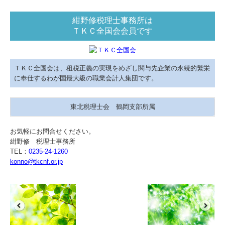
紺野修税理士事務所は
ＴＫＣ全国会会員です
ＴＫＣ全国会は、租税正義の実現をめざし関与先企業の永続的繁栄
に奉仕するわが国最大級の職業会計人集団です。
東北税理士会 鶴岡支部所属
お気軽にお問合せください。
紺野修 税理士事務所
TEL：
0235-24-1260
konno@tkcnf.or.jp