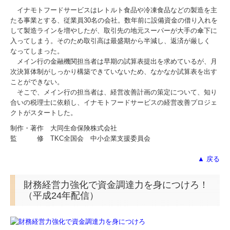
イナモトフードサービスはレトルト食品や冷凍食品などの製造を主
たる事業とする、従業員30名の会社。数年前に設備資金の借り入れを
して製造ラインを増やしたが、取引先の地元スーパーが大手の傘下に
入ってしまう。そのため取引高は最盛期から半減し、返済が厳しく
なってしまった。
メイン行の金融機関担当者は早期の試算表提出を求めているが、月
次決算体制がしっかり構築できていないため、なかなか試算表を出す
ことができない。
そこで、メイン行の担当者は、経営改善計画の策定について、知り
合いの税理士に依頼し、イナモトフードサービスの経営改善プロジェ
クトがスタートした。
制作・著作 大同生命保険株式会社
監 修 TKC全国会 中小企業支援委員会
▲ 戻る
財務経営力強化で資金調達力を身につけろ！
（平成24年配信）