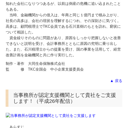
知れた会社になりつつあるが、以前は倒産の危機に追い込まれたこと
もある。
当時、金融機関からの借入は、年商と同じ１億円まで積み上がり、
社長の高多は、会社の現状を理解するにつれ、その深刻さに気づく。
高多は、顧問税理士でTKC会員である石川直樹のもとを訪れ、窮状に
ついて相談した。
資金繰りそのものに問題があり、原因をしっかり把握しないと改善
できないと説明を受け、会計事務所とともに原因の究明に乗り出し
た。また、石川税理士からの提案を受け、国の事業を活用して、経営
改善計画を金融機関と共に作り実行した。
制作・著作 大同生命保険株式会社
監 修 TKC全国会 中小企業支援委員会
▲ 戻る
当事務所が認定支援機関として貴社をご支援
します！（平成26年配信）
あらすじ