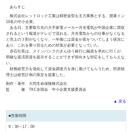
あらすじ
株式会社レッドロック工業は精密金型を主力業務とする、授業イン
10名の中小企業。
ある日、主要取引先の大手家電メーカー月光電気が中国企業に買収
されるという報道がテレビで流れる。月光電気からの仕事がなくなる
と売上の３割がなくなり、一年後には資金が底をついてしまう状況に
あり、これを乗り切るための対策が必要となっていた。
赤石社長は、メインバンクのきんゆう銀行に融資を求めに行くが、
明確な返済原資を提示することができず前向きな対応をしてもらえな
い。
財務経営力を強化して資金調達力を身に着けてもらうため、田原税
理士は経営計画の策定を提案した。
制作・著作 大同生命保険株式会社
監 修 TKC全国会 中小企業支援委員会
▲ 戻る
■営業時間
8：30～17：00