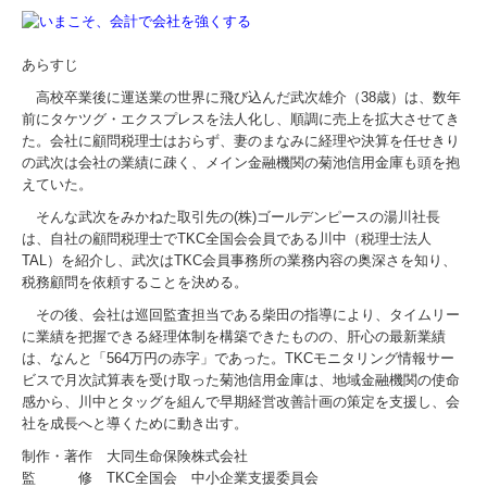
税務Q&A
あらすじ
セミナー報告
高校卒業後に運送業の世界に飛び込んだ武次雄介（38歳）は、数年
前にタケツグ・エクスプレスを法人化し、順調に売上を拡大させてき
個人情報保護方針
た。会社に顧問税理士はおらず、妻のまなみに経理や決算を任せきり
の武次は会社の業績に疎く、メイン金融機関の菊池信用金庫も頭を抱
社長メニューASP版
えていた。
そんな武次をみかねた取引先の(株)ゴールデンピースの湯川社長
TKCシステムQ&A
は、自社の顧問税理士でTKC全国会会員である川中（税理士法人
TAL）を紹介し、武次はTKC会員事務所の業務内容の奥深さを知り、
税務顧問を依頼することを決める。
経営改善オンデマンド講座
その後、会社は巡回監査担当である柴田の指導により、タイムリー
に業績を把握できる経理体制を構築できたものの、肝心の最新業績
デジタル化・AI導入補助金
は、なんと「564万円の赤字」であった。TKCモニタリング情報サー
ビスで月次試算表を受け取った菊池信用金庫は、地域金融機関の使命
TKC経営指標（速報版）
感から、川中とタッグを組んで早期経営改善計画の策定を支援し、会
社を成長へと導くために動き出す。
円滑な事業承継を支援
制作・著作 大同生命保険株式会社
監 修 TKC全国会 中小企業支援委員会