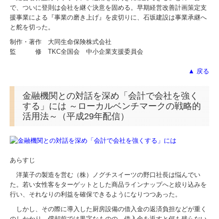
で、ついに登則は会社を継ぐ決意を固める。早期経営改善計画策定支
援事業による『事業の磨き上げ』を皮切りに、石坂建設は事業承継へ
と舵を切った。
制作・著作 大同生命保険株式会社
監 修 TKC全国会 中小企業支援委員会
▲ 戻る
金融機関との対話を深め「会計で会社を強く
する」には ～ローカルベンチマークの戦略的
活用法～（平成29年配信）
あらすじ
洋菓子の製造を営む（株）ノグチスイーツの野口社長は悩んでい
た。若い女性客をターゲットとした商品ラインナップへと絞り込みを
行い、それなりの利益を確保できるようになりつつあった。
しかし、その際に導入した厨房設備の借入金の返済負担などが重く
のしかかり、償却前では黒字なものの、借入金を返すと何も残らない