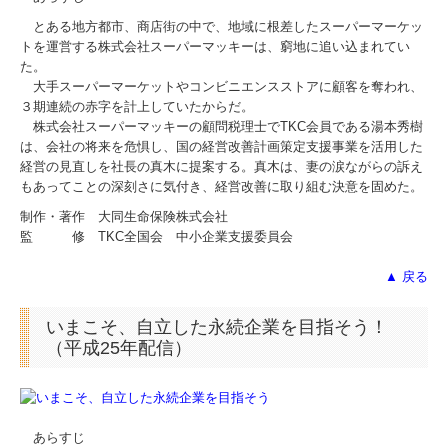
とある地方都市、商店街の中で、地域に根差したスーパーマーケッ
トを運営する株式会社スーパーマッキーは、窮地に追い込まれてい
た。
大手スーパーマーケットやコンビニエンスストアに顧客を奪われ、
３期連続の赤字を計上していたからだ。
株式会社スーパーマッキーの顧問税理士でTKC会員である湯本秀樹
は、会社の将来を危惧し、国の経営改善計画策定支援事業を活用した
経営の見直しを社長の真木に提案する。真木は、妻の涙ながらの訴え
もあってことの深刻さに気付き、経営改善に取り組む決意を固めた。
制作・著作 大同生命保険株式会社
監 修 TKC全国会 中小企業支援委員会
▲ 戻る
いまこそ、自立した永続企業を目指そう！
（平成25年配信）
あらすじ