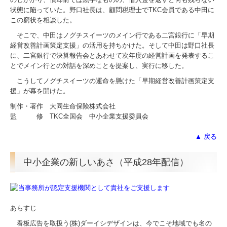
状態に陥っていた。野口社長は、顧問税理士でTKC会員である中田に
この窮状を相談した。
そこで、中田はノグチスイーツのメイン行である二宮銀行に「早期
経営改善計画策定支援」の活用を持ちかけた。そして中田は野口社長
に、二宮銀行で決算報告会とあわせて次年度の経営計画を発表するこ
とでメイン行との対話を深めことを提案し、実行に移した。
こうしてノグチスイーツの運命を懸けた「早期経営改善計画策定支
援」が幕を開けた。
制作・著作 大同生命保険株式会社
監 修 TKC全国会 中小企業支援委員会
▲ 戻る
中小企業の新しいあさ（平成28年配信）
あらすじ
看板広告を取扱う(株)ダーイシデザインは、今でこそ地域でも名の