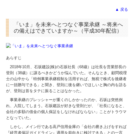
マイナンバー制度への対応
▲ 戻る
経営者の四季
「いま」を未来へとつなぐ事業承継 ～将来へ
の備えはできていますか～（平成30年配信）
あらすじ
2018年10月、石坂建設(株)の石坂社長（68歳）は社長を営業部長の
登則（38歳）に譲るべきかどうか悩んでいた。そんなとき、顧問税理
士の山中から「特例事業承継税制を活用すれば、無税で株式を後継者
に一括贈与できる」と聞き、登則に後を継いでほしいと胸の内を語る
が、登則は首をタテに振ることはなかった。
事業承継のプレッシャーが重くのしかかったのか、石坂は突然倒
れ、入院してしまう。石坂建設が好きな登則だが、「社長になると、
会社の多額の借金の個人保証をしなければならない」ことがトラウマ
となっていた。
しかし、メイン行である高戸信用金庫の「会社の磨き上げをすれば
『経営者保証ガイドライン』適用を前向きに検討できる」との一言