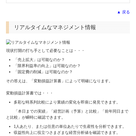
税務Q&A
▲ 戻る
セミナー報告
リアルタイムなマネジメント情報
個人情報保護方針
現状打開の打ち手として必要なことは・・・
社長メニューASP版
「売上拡大」は可能なのか？
「限界利益率の向上」は可能なのか？
TKCシステムQ&A
「固定費の削減」は可能なのか？
経営改善オンデマンド講座
その答えは、「変動損益計算書」によって明確になります。
変動損益計算書では・・・
デジタル化・AI導入補助金
多彩な時系列比較により業績の変化を即座に発見できます。
TKC経営指標（速報版）
「本日までの実績」「経営計画（予算）と比較」「前年同日まで
と比較」が瞬時に確認できます。
円滑な事業承継を支援
1人あたり、または任意の単位あたりで生産性を分析できます。
収益性向上に役立つさまざまな経営分析値を確認できます。