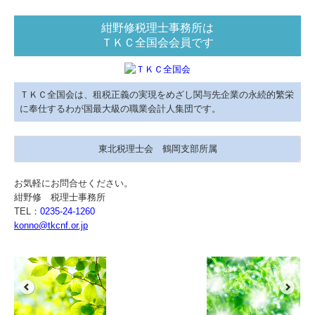
紺野修税理士事務所は
ＴＫＣ全国会会員です
ＴＫＣ全国会は、租税正義の実現をめざし関与先企業の永続的繁栄
に奉仕するわが国最大級の職業会計人集団です。
東北税理士会 鶴岡支部所属
お気軽にお問合せください。
紺野修 税理士事務所
TEL：
0235-24-1260
konno@tkcnf.or.jp