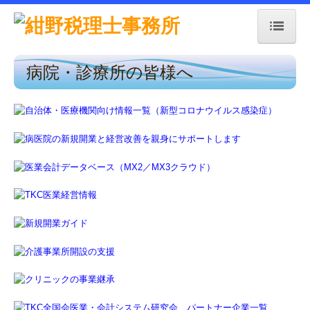
病院・診療所の皆様へ
トップページ
事務所紹介
経営理念
交通案内
業務案内
採用情報
セミナー案内
料金について