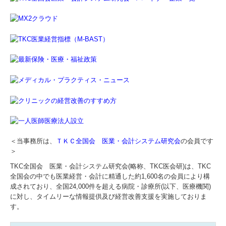
リンク集
お問合せ
FX4クラウド
病院・診療所の皆様へ
補助金・助成金・融資情報
＜当事務所は、
ＴＫＣ全国会 医業・会計システム研究会
の会員です
経営者お役立ち情報
＞
経営者オススメ情報
TKC全国会 医業・会計システム研究会(略称、TKC医会研)は、TKC
全国会の中でも医業経営・会計に精通した約1,600名の会員により構
成されており、全国24,000件を超える病院・診療所(以下、医療機関)
Q&A経営相談
に対し、タイムリーな情報提供及び経営改善支援を実施しておりま
す。
税務カレンダー