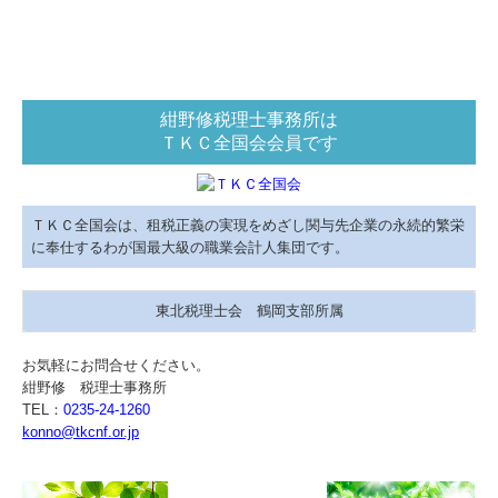
マイナンバー制度への対応
経営者の四季
紺野修税理士事務所は
ＴＫＣ全国会会員です
ＴＫＣ全国会は、租税正義の実現をめざし関与先企業の永続的繁栄
に奉仕するわが国最大級の職業会計人集団です。
東北税理士会 鶴岡支部所属
お気軽にお問合せください。
紺野修 税理士事務所
TEL：
0235-24-1260
konno@tkcnf.or.jp