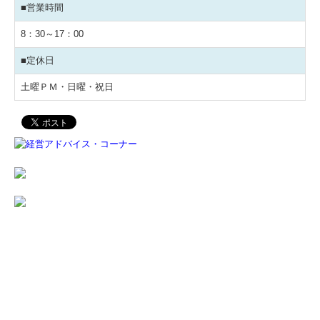
■営業時間
税務Q&A
8：30～17：00
セミナー報告
■定休日
個人情報保護方針
土曜ＰＭ・日曜・祝日
社長メニューASP版
TKCシステムQ&A
経営改善オンデマンド講座
デジタル化・AI導入補助金
TKC経営指標（速報版）
円滑な事業承継を支援